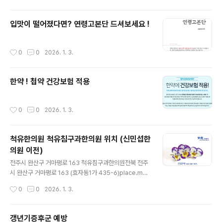
입맛이 떨어졌다면? 연령고본단 드셔보세요 !
작성시간
0
0
2026. 1. 3.
한약 ! 첩약 건강보험 적용
작성시간
0
0
2026. 1. 3.
척유한의원 척유침구과한의원 위치 (신민섭한
의원 이전)
글 내용
전주시 완산구 거마평로 163 척유침구과한의원전북 전주
시 완산구 거마평로 163 (효자동1가 435-6)place.ma
p.kakao.com
작성시간
0
0
2026. 1. 3.
갱년기증후군 예방