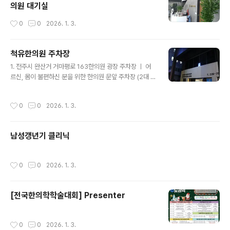
의원 대기실
작성시간
0
0
2026. 1. 3.
척유한의원 주차장
글 내용
1. 전주시 완산거 거마평로 163한의원 광장 주차장 ㅣ 어
르신, 몸이 불편하신 분을 위한 한의원 문앞 주차장 (2대 주
차, 063-228-7579 문의) 2. 전주시 완산구 거마평로 1
71-5 청보리민물장어 (구, 마루벌돌구이) 넓은 전용 주차
작성시간
0
0
2026. 1. 3.
장, 주차권 드려요 ~ 3. 전주시 거마평로 165 별관 지하주
차장 (아침 일찍 오시면 주차할 자리 있어요)
남성갱년기 클리닉
작성시간
0
0
2026. 1. 3.
[전국한의학학술대회] Presenter
작성시간
0
0
2026. 1. 3.