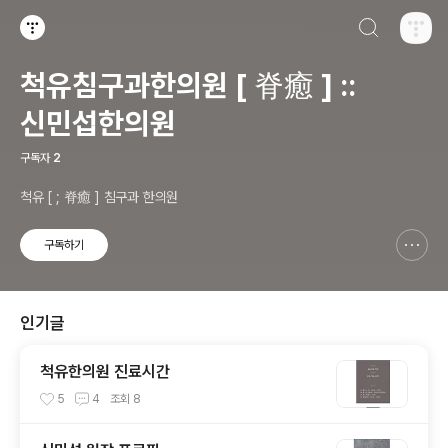
검색하기
티스토리
척유침구과한의원 [ 脊癒 ] ::
신민섭한의원
구독자
2
척유 [ ; 脊癒 ] 침구과 한의원
구독하기
신고하기 레이어
열기
인기글
척유한의원 진료시간
5
4
조회
8