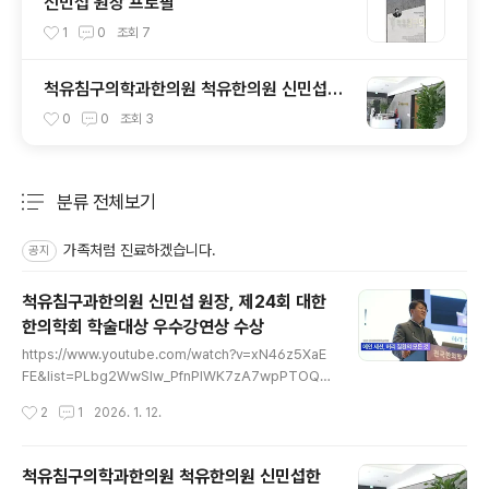
신민섭 원장 프로필
1
0
조회
7
척유침구의학과한의원 척유한의원 신민섭한
의원 대기실
0
0
조회
3
분류 전체보기
주요 글 목록
가족처럼 진료하겠습니다.
공지
척유침구과한의원 신민섭 원장, 제24회 대한
한의학회 학술대상 우수강연상 수상
글 내용
https://www.youtube.com/watch?v=xN46z5XaE
FE&list=PLbg2WwSIw_PfnPlWK7zA7wpPTOQ0
nVvXq&index=1
작성시간
2
1
2026. 1. 12.
척유침구의학과한의원 척유한의원 신민섭한