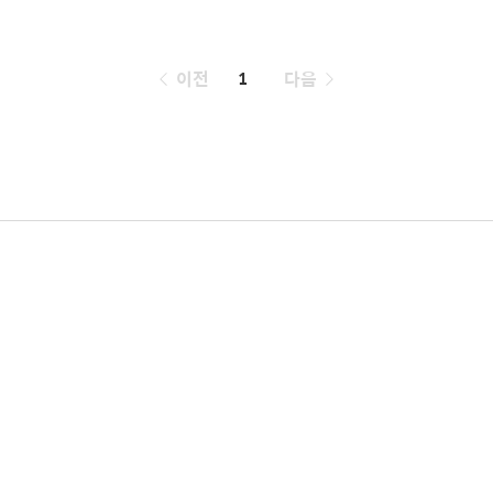
페
이전
1
다음
이
징