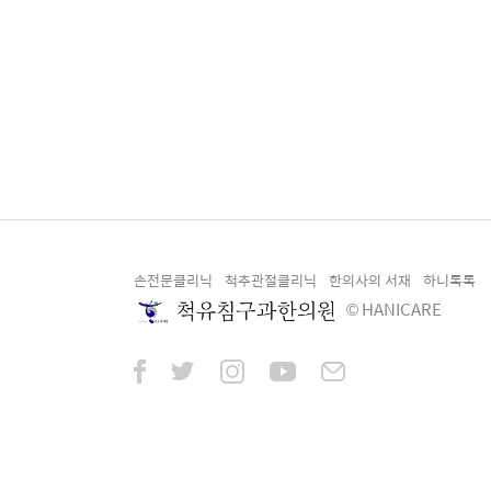
손전문클리닉
척추관절클리닉
한의사의 서재
하니톡톡
© HANICARE