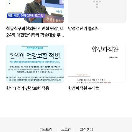
척유침구과한의원 신민섭 원장, 제
남성갱년기 클리닉
24회 대한한의학회 학술대상 우
수강연상 수상
한약 ! 첩약 건강보험 적용
향성파적환 복약법
의안내
티스토리
로그인
고객센터