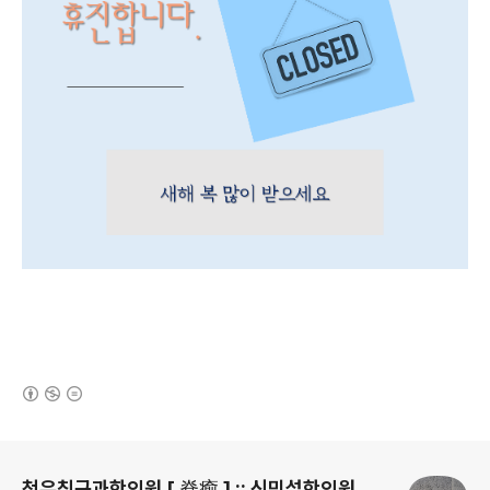
(새창열림)
로그 정보
척유침구과한의원 [ 脊癒 ] :: 신민섭한의원