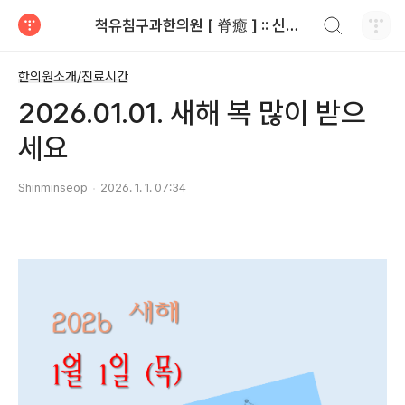
검색하기
척유침구과한의원 [ 脊癒 ] :: 신민섭한의원
티스토리
한의원소개/진료시간
2026.01.01. 새해 복 많이 받으
세요
Shinminseop
2026. 1. 1. 07:34