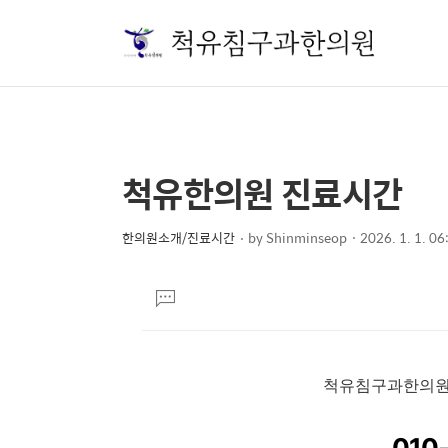
척유한의원 진료시간
상
본
문
세
제
한의원소개/진료시간
by
Shinminseop
2026. 1. 1. 06
컨
본
목
텐
문
댓
츠
글
달
기
척유침구과한의원
010