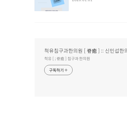
척유침구과한의원 [ 脊癒 ] :: 신민섭한
척유 [ ; 脊癒 ] 침구과 한의원
구독하기