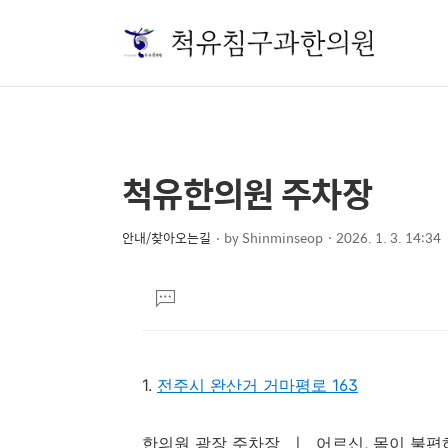
척유한의원 주차장
상
본
문
세
제
안내/찾아오는길
by
Shinminseop
2026. 1. 3. 14:34
컨
본
목
텐
문
댓
츠
글
달
기
1.
전주시 완산거 거마평로 163
한의원 광장 주차장 ㅣ 어르신, 몸이 불편하신