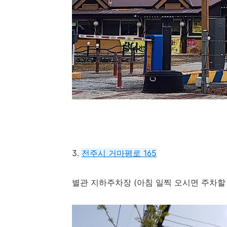
3.
전주시 거마평로 165
별관 지하주차장 (아침 일찍 오시면 주차할