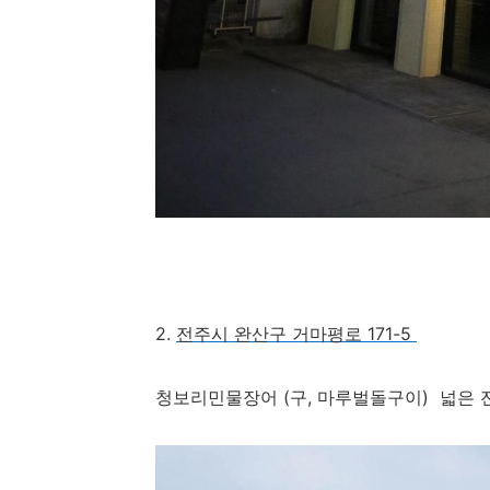
2.
전주시 완산구 거마평로 171-5
청보리민물장어 (구, 마루벌돌구이) 넓은 전