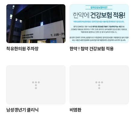
수강연상 수상
척유한의원 주차장
한약 ! 첩약 건강보험 적용
남성갱년기 클리닉
비염환