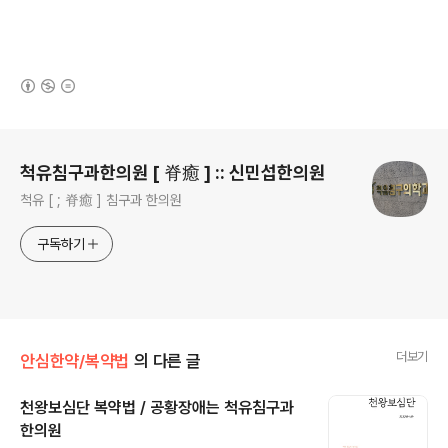
(새창열림)
로그 정보
척유침구과한의원 [ 脊癒 ] :: 신민섭한의원
척유 [ ; 脊癒 ] 침구과 한의원
구독하기
더보기
안심한약/복약법
의 다른 글
천왕보심단 복약법 / 공황장애는 척유침구과
한의원
글 내용