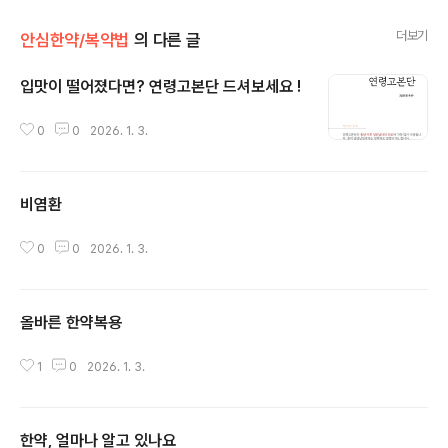
더보기
안심한약/복약법
의 다른 글
입맛이 떨어졌다면? 연령고본단 드셔보세요 !
글 내용
0
0
2026. 1. 3.
비염환
글 내용
0
0
2026. 1. 3.
올바른 한약복용
글 내용
1
0
2026. 1. 3.
한약, 얼마나 알고 있나요