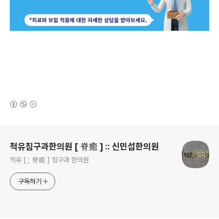
(새창열림)
로그 정보
척유침구과한의원 [ 脊癒 ] :: 신민섭한의원
척유 [ ; 脊癒 ] 침구과 한의원
구독하기