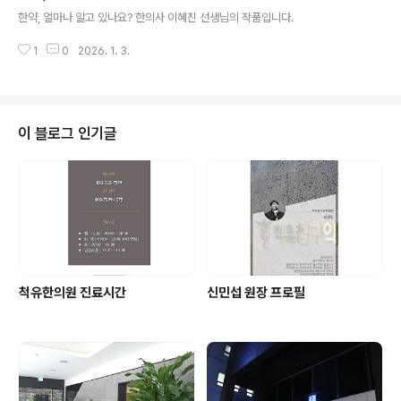
글 내용
한약, 얼마나 알고 있나요? 한의사 이혜진 선생님의 작품입니다.
1
0
2026. 1. 3.
이 블로그 인기글
척유한의원 진료시간
신민섭 원장 프로필